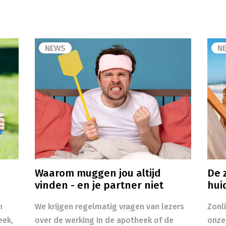
NEWS
N
Waarom muggen jou altijd
De z
vinden - en je partner niet
hui
n
We krijgen regelmatig vragen van lezers
Zonl
eek,
over de werking in de apotheek of de
onze