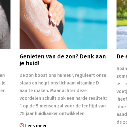
Genieten van de zon? Denk aan
De 
je huid!
Span
ken
​​De zon boost ons humeur, reguleert onze
zome
 je
slaap en helpt ons lichaam vitamine D
je - 
er
aan te maken. Maar achter deze
voetj
voordelen schuilt ook een harde realiteit:
‘heef
1 op de 5 mensen zal vóór de leeftijd van
‘doe 
75 jaar huidkanker ontwikkelen.
aand
de z
Lees meer