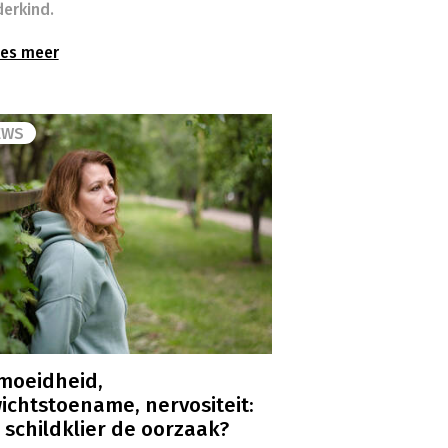
erkind.
es meer
EWS
moeidheid,
ichtstoename, nervositeit:
e schildklier de oorzaak?