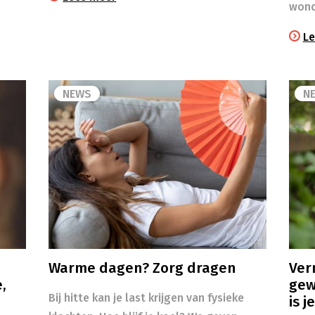
wond
Le
NEWS
N
Warme dagen? Zorg dragen
Ver
,
gew
Bij hitte kan je last krijgen van fysieke
is j