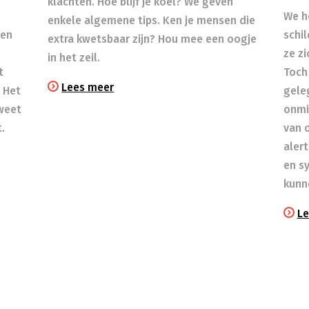
klachten. Hoe blijf je koel? We geven
We h
enkele algemene tips. Ken je mensen die
een
schil
extra kwetsbaar zijn? Hou mee een oogje
ze zi
in het zeil.​
t
Toch 
Lees meer
 Het
gele
 weet
onmi
t.
van 
aler
en s
kunn
Le