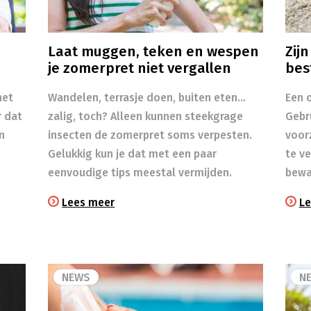
Laat muggen, teken en wespen
Zij
je zomerpret niet vergallen
bes
het
Wandelen, terrasje doen, buiten eten…
Een o
r dat
zalig, toch? Alleen kunnen steekgrage
Gebr
n
insecten de zomerpret soms verpesten.
voor
Gelukkig kun je dat met een paar
te v
eenvoudige tips meestal vermijden.
bewa
Lees meer
Le
NEWS
N