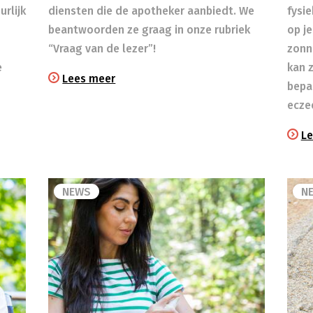
rlijk
diensten die de apotheker aanbiedt. We
fysi
beantwoorden ze graag in onze rubriek
op je
“Vraag van de lezer”!
zonn
e
kan 
Lees meer
bepa
ecze
Le
NEWS
N